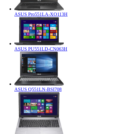
ASUS Pro551LA-XO113H
ASUS PU551LD-CN063H
ASUS Q551LN-BSI708