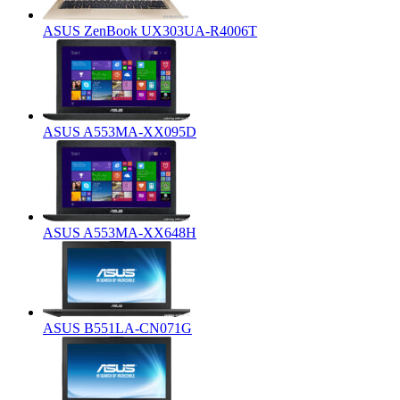
ASUS ZenBook UX303UA-R4006T
ASUS A553MA-XX095D
ASUS A553MA-XX648H
ASUS B551LA-CN071G