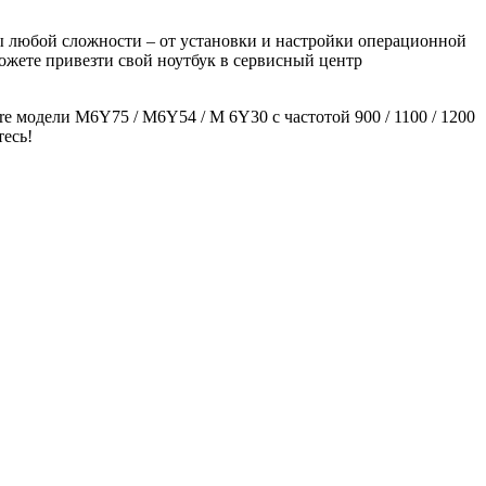
 любой сложности – от установки и настройки операционной
ожете привезти свой ноутбук в сервисный центр
e модели M6Y75 / M6Y54 / M 6Y30 с частотой 900 / 1100 / 1200
есь!