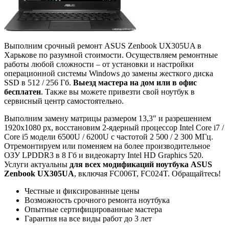
Выполним срочный ремонт ASUS Zenbook UX305UA в
Харькове по разумной стоимости. Осуществляем ремонтные
работы любой сложности – от установки и настройки
операционной системы Windows до замены жесткого диска
SSD в 512 / 256 Гб.
Выезд мастера на дом или в офис
бесплатен
. Также вы можете привезти свой ноутбук в
сервисный центр самостоятельно.
Выполним замену матрицы размером 13,3" и разрешением
1920x1080 px, восстановим 2-ядерный процессор Intel Core i7 /
Core i5 модели 6500U / 6200U с частотой 2 500 / 2 300 МГц.
Отремонтируем или поменяем на более производительное
ОЗУ LPDDR3 в 8 Гб и видеокарту Intel HD Graphics 520.
Услуги актуальны
для всех модификаций ноутбука ASUS
Zenbook UX305UA
, включая FC006T, FC024T. Обращайтесь!
Честные и фиксированные цены
Возможность срочного ремонта ноутбука
Опытные сертифицированные мастера
Гарантия на все виды работ до 3 лет