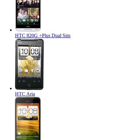
HTC 820G +Plus Dual Sim
HTC Aria