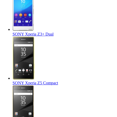
SONY Xperia Z3+ Dual
SONY Xperia Z5 Compact