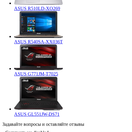
ASUS R510LD-XO269
ASUS R540SA-XX036T
ASUS G771JM-T7025
ASUS GL551JW-DS71
Задавайте
вопросы
и оставляйте
отзывы