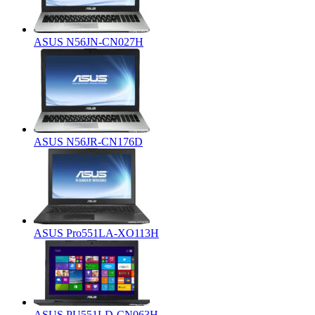
ASUS N56JN-CN027H
ASUS N56JR-CN176D
ASUS Pro551LA-XO113H
ASUS PU551LD-CN063H