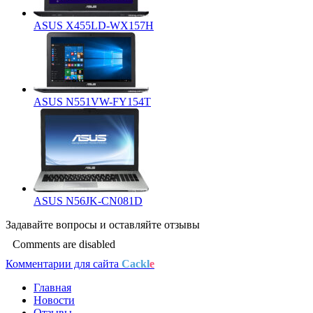
ASUS X455LD-WX157H
ASUS N551VW-FY154T
ASUS N56JK-CN081D
Задавайте
вопросы
и оставляйте
отзывы
Comments are disabled
Комментарии для сайта
Cackl
e
Главная
Новости
Отзывы