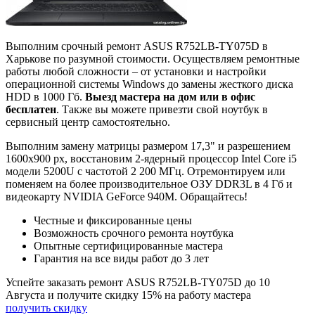
Выполним срочный ремонт ASUS R752LB-TY075D в
Харькове по разумной стоимости. Осуществляем ремонтные
работы любой сложности – от установки и настройки
операционной системы Windows до замены жесткого диска
HDD в 1000 Гб.
Выезд мастера на дом или в офис
бесплатен
. Также вы можете привезти свой ноутбук в
сервисный центр самостоятельно.
Выполним замену матрицы размером 17,3" и разрешением
1600x900 px, восстановим 2-ядерный процессор Intel Core i5
модели 5200U с частотой 2 200 МГц. Отремонтируем или
поменяем на более производительное ОЗУ DDR3L в 4 Гб и
видеокарту NVIDIA GeForce 940M. Обращайтесь!
Честные и фиксированные цены
Возможность срочного ремонта ноутбука
Опытные сертифицированные мастера
Гарантия на все виды работ до 3 лет
Успейте заказать ремонт ASUS R752LB-TY075D до
10
Августа
и получите скидку
15%
на работу мастера
получить скидку