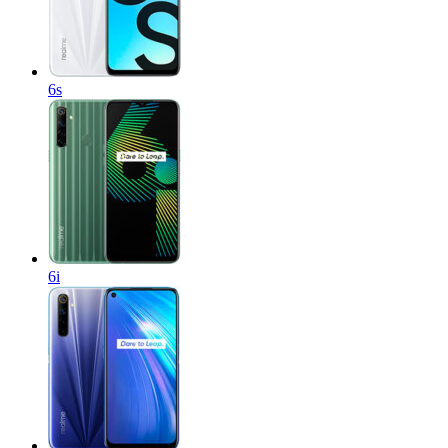
6s
6i