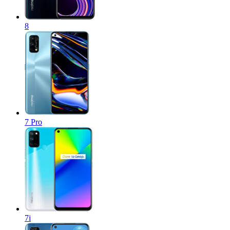
8
7 Pro
7i