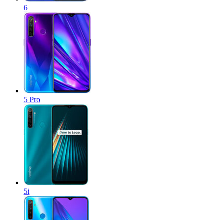
6
5 Pro
5i