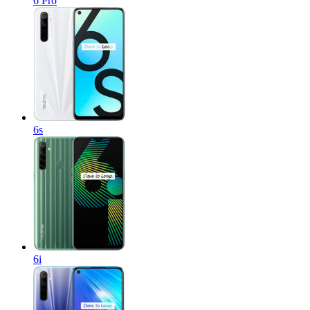
6 Pro
6s
6i